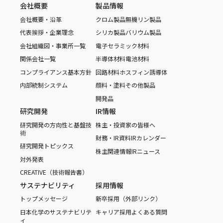
会社概要
製品情報
会社概要・沿革
クロム製品
無機リン製品
代表挨拶・企業理念
シリカ製品
バリウム製品
会社組織図・事業所一覧
電子セラミック材料
関係会社一覧
半導体材料
電池材料
コンプライアンス基本方針
回路材料
ホスフィン誘導体
内部統制システム
顔料・塗料
その他製品
開発品
研究開発
IR情報
研究開発の方向性と基盤技
株主・投資家の皆様へ
術
財務・IR資料
IRカレンダー
研究開発トピックス
株主関連情報
IRニュース
対外発表
CREATIVE（技術報告書）
サステナビリティ
採用情報
トップメッセージ
新卒採用（外部リンク）
日本化学のサステナビリテ
キャリア採用
よくある質問
ィ