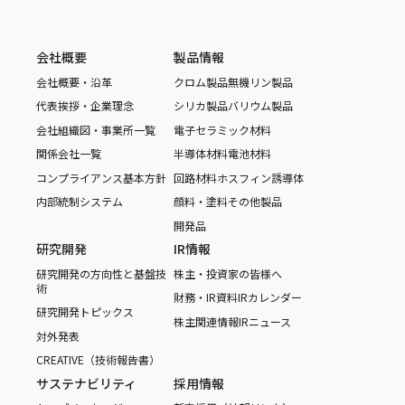
会社概要
製品情報
会社概要・沿革
クロム製品
無機リン製品
代表挨拶・企業理念
シリカ製品
バリウム製品
会社組織図・事業所一覧
電子セラミック材料
関係会社一覧
半導体材料
電池材料
コンプライアンス基本方針
回路材料
ホスフィン誘導体
内部統制システム
顔料・塗料
その他製品
開発品
研究開発
IR情報
研究開発の方向性と基盤技
株主・投資家の皆様へ
術
財務・IR資料
IRカレンダー
研究開発トピックス
株主関連情報
IRニュース
対外発表
CREATIVE（技術報告書）
サステナビリティ
採用情報