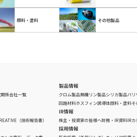
顔料・塗料
その他製品
製品情報
覧
関係会社一覧
クロム製品
無機リン製品
シリカ製品
バリ
回路材料
ホスフィン誘導体
顔料・塗料
そ
IR情報
REATIVE（技術報告書）
株主・投資家の皆様へ
財務・IR資料
IR
採用情報