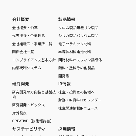
会社概要
製品情報
会社概要・沿革
クロム製品
無機リン製品
代表挨拶・企業理念
シリカ製品
バリウム製品
会社組織図・事業所一覧
電子セラミック材料
関係会社一覧
半導体材料
電池材料
コンプライアンス基本方針
回路材料
ホスフィン誘導体
内部統制システム
顔料・塗料
その他製品
開発品
研究開発
IR情報
研究開発の方向性と基盤技
株主・投資家の皆様へ
術
財務・IR資料
IRカレンダー
研究開発トピックス
株主関連情報
IRニュース
対外発表
CREATIVE（技術報告書）
サステナビリティ
採用情報