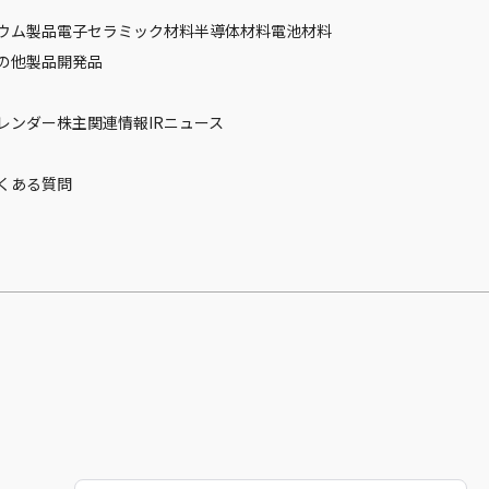
ウム製品
電子セラミック材料
半導体材料
電池材料
の他製品
開発品
カレンダー
株主関連情報
IRニュース
くある質問