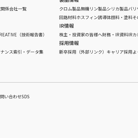
覧
関係会社一覧
クロム製品
無機リン製品
シリカ製品
バリ
回路材料
ホスフィン誘導体
顔料・塗料
そ
IR情報
REATIVE（技術報告書）
株主・投資家の皆様へ
財務・IR資料
IR
採用情報
バナンス
索引・データ集
新卒採用（外部リンク）
キャリア採用
よ
問い合わせ
SDS