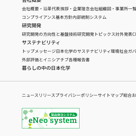
会社概要・沿革
代表挨拶・企業理念
会社組織図・事業所一
コンプライアンス基本方針
内部統制システム
研究開発
研究開発の方向性と基盤技術
研究開発トピックス
対外発表
C
サステナビリティ
トップメッセージ
日本化学のサステナビリティ
環境
社会
ガ
外部評価とイニシアチブ
各種報告書
暮らしの中の日本化学
ニュースリリース
プライバシーポリシー
サイトマップ
総合お