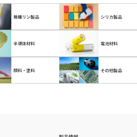
無機リン製品
シリカ製品
半導体材料
電池材料
顔料・塗料
その他製品
製品情報