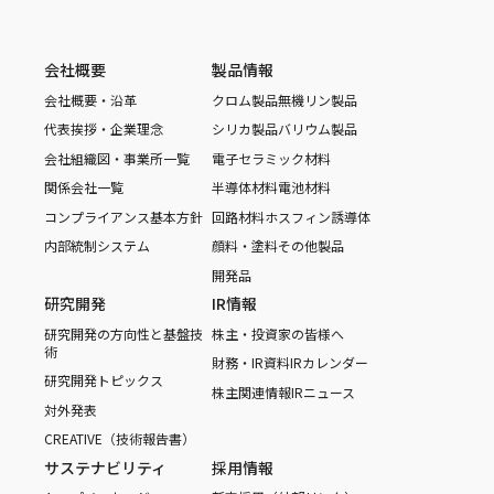
会社概要
製品情報
会社概要・沿革
クロム製品
無機リン製品
代表挨拶・企業理念
シリカ製品
バリウム製品
会社組織図・事業所一覧
電子セラミック材料
関係会社一覧
半導体材料
電池材料
コンプライアンス基本方針
回路材料
ホスフィン誘導体
内部統制システム
顔料・塗料
その他製品
開発品
研究開発
IR情報
研究開発の方向性と基盤技
株主・投資家の皆様へ
術
財務・IR資料
IRカレンダー
研究開発トピックス
株主関連情報
IRニュース
対外発表
CREATIVE（技術報告書）
サステナビリティ
採用情報