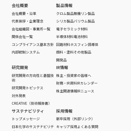
会社概要
製品情報
会社概要・沿革
クロム製品
無機リン製品
代表挨拶・企業理念
シリカ製品
バリウム製品
会社組織図・事業所一覧
電子セラミック材料
関係会社一覧
半導体材料
電池材料
コンプライアンス基本方針
回路材料
ホスフィン誘導体
内部統制システム
顔料・塗料
その他製品
開発品
研究開発
IR情報
研究開発の方向性と基盤技
株主・投資家の皆様へ
術
財務・IR資料
IRカレンダー
研究開発トピックス
株主関連情報
IRニュース
対外発表
CREATIVE（技術報告書）
サステナビリティ
採用情報
トップメッセージ
新卒採用（外部リンク）
日本化学のサステナビリテ
キャリア採用
よくある質問