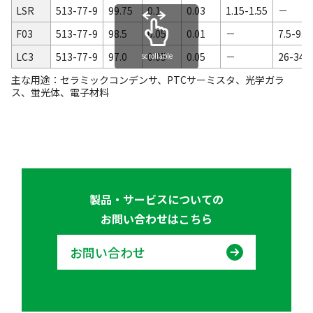
LSR
513-77-9
99.75
0.1
0.03
1.15-1.55
－
F03
513-77-9
98.5
0.05
0.01
－
7.5-9.5
LC3
513-77-9
97.0
0.05
0.05
－
26-34
scrollable
主な用途：セラミックコンデンサ、PTCサーミスタ、光学ガラ
ス、蛍光体、電子材料
製品・サービスについての
お問い合わせはこちら
お問い合わせ