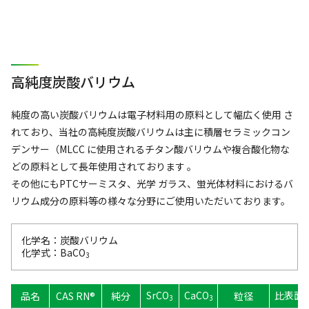
高純度炭酸バリウム
純度の高い炭酸バリウムは電子材料用の原料として幅広く使用 さ
れており、当社の高純度炭酸バリウムは主に積層セラミックコン
デンサー（MLCC に使用されるチタン酸バリウムや複合酸化物な
どの原料として長年使用されております 。
その他にもPTCサーミスタ、光学 ガラス、蛍光体材料におけるバ
リウム成分の原料等の様々な分野にご使用いただいております。
化学名：炭酸バリウム
化学式：BaCO
3
SrCO
CaCO
比表面積
品名
CAS RN®
純分
粒径
3
3