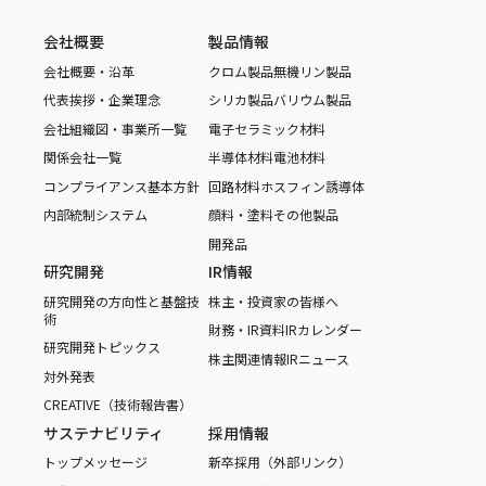
会社概要
製品情報
会社概要・沿革
クロム製品
無機リン製品
代表挨拶・企業理念
シリカ製品
バリウム製品
会社組織図・事業所一覧
電子セラミック材料
関係会社一覧
半導体材料
電池材料
コンプライアンス基本方針
回路材料
ホスフィン誘導体
内部統制システム
顔料・塗料
その他製品
開発品
研究開発
IR情報
研究開発の方向性と基盤技
株主・投資家の皆様へ
術
財務・IR資料
IRカレンダー
研究開発トピックス
株主関連情報
IRニュース
対外発表
CREATIVE（技術報告書）
サステナビリティ
採用情報
トップメッセージ
新卒採用（外部リンク）