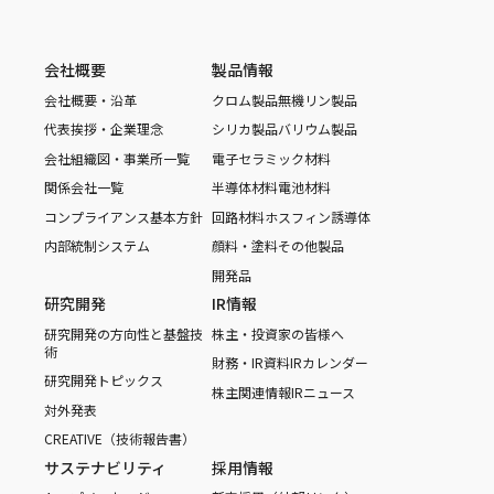
会社概要
製品情報
会社概要・沿革
クロム製品
無機リン製品
代表挨拶・企業理念
シリカ製品
バリウム製品
会社組織図・事業所一覧
電子セラミック材料
関係会社一覧
半導体材料
電池材料
コンプライアンス基本方針
回路材料
ホスフィン誘導体
内部統制システム
顔料・塗料
その他製品
開発品
研究開発
IR情報
研究開発の方向性と基盤技
株主・投資家の皆様へ
術
財務・IR資料
IRカレンダー
研究開発トピックス
株主関連情報
IRニュース
対外発表
CREATIVE（技術報告書）
サステナビリティ
採用情報