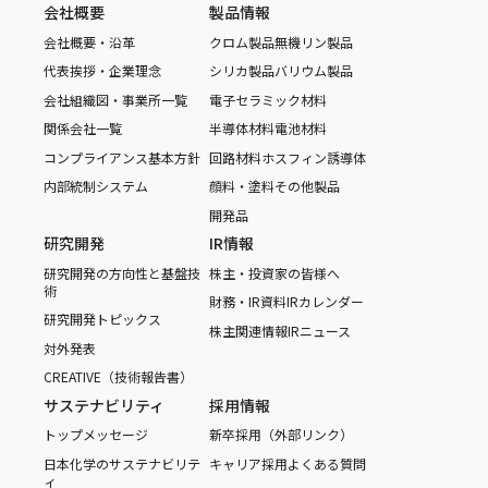
会社概要
製品情報
会社概要・沿革
クロム製品
無機リン製品
代表挨拶・企業理念
シリカ製品
バリウム製品
会社組織図・事業所一覧
電子セラミック材料
関係会社一覧
半導体材料
電池材料
コンプライアンス基本方針
回路材料
ホスフィン誘導体
内部統制システム
顔料・塗料
その他製品
開発品
研究開発
IR情報
研究開発の方向性と基盤技
株主・投資家の皆様へ
術
財務・IR資料
IRカレンダー
研究開発トピックス
株主関連情報
IRニュース
対外発表
CREATIVE（技術報告書）
サステナビリティ
採用情報
トップメッセージ
新卒採用（外部リンク）
日本化学のサステナビリテ
キャリア採用
よくある質問
ィ