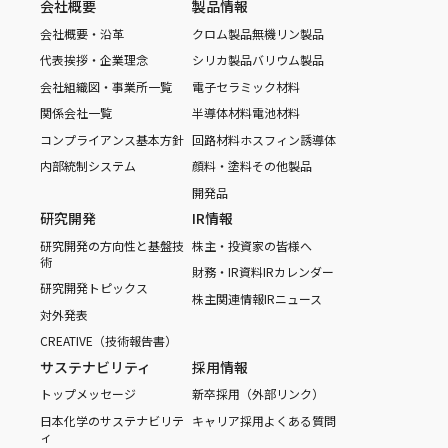
会社概要
製品情報
会社概要・沿革
クロム製品
無機リン製品
代表挨拶・企業理念
シリカ製品
バリウム製品
会社組織図・事業所一覧
電子セラミック材料
関係会社一覧
半導体材料
電池材料
コンプライアンス基本方針
回路材料
ホスフィン誘導体
内部統制システム
顔料・塗料
その他製品
開発品
研究開発
IR情報
研究開発の方向性と基盤技
株主・投資家の皆様へ
術
財務・IR資料
IRカレンダー
研究開発トピックス
株主関連情報
IRニュース
対外発表
CREATIVE（技術報告書）
サステナビリティ
採用情報
トップメッセージ
新卒採用（外部リンク）
日本化学のサステナビリテ
キャリア採用
よくある質問
ィ