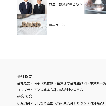
株主・投資家の皆様へ
IRニュース
会社概要
会社概要・沿革
代表挨拶・企業理念
会社組織図・事業所一
コンプライアンス基本方針
内部統制システム
研究開発
研究開発の方向性と基盤技術
研究開発トピックス
対外発表
C