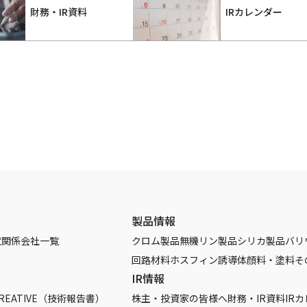
財務・IR資料
IRカレンダー
製品情報
覧
関係会社一覧
クロム製品
無機リン製品
シリカ製品
バリ
回路材料
ホスフィン誘導体
顔料・塗料
そ
IR情報
REATIVE（技術報告書）
株主・投資家の皆様へ
財務・IR資料
IR