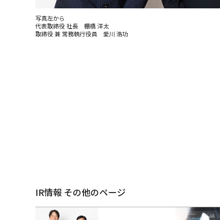
写真左から
代表取締役 社長 棚橋 洋太
取締役 兼 常務執行役員 愛川 浩功
IR情報 その他のページ