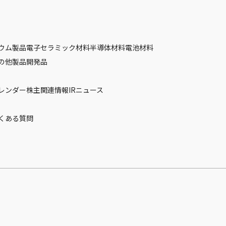
ウム製品
電子セラミック材料
半導体材料
電池材料
の他製品
開発品
カレンダー
株主関連情報
IRニュース
くある質問