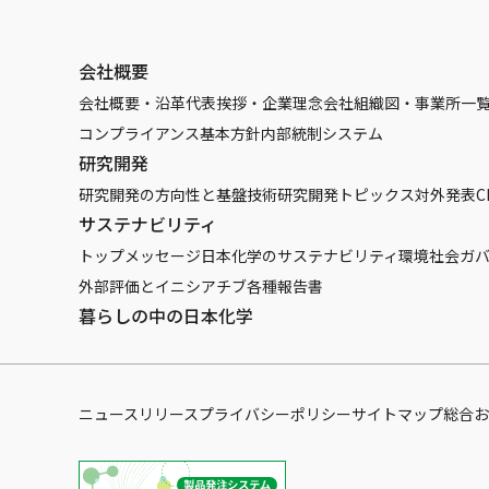
会社概要
会社概要・沿革
代表挨拶・企業理念
会社組織図・事業所一
コンプライアンス基本方針
内部統制システム
研究開発
研究開発の方向性と基盤技術
研究開発トピックス
対外発表
C
サステナビリティ
トップメッセージ
日本化学のサステナビリティ
環境
社会
ガ
外部評価とイニシアチブ
各種報告書
暮らしの中の日本化学
ニュースリリース
プライバシーポリシー
サイトマップ
総合お