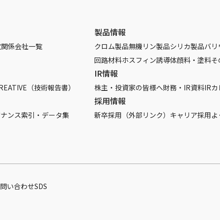
製品情報
覧
関係会社一覧
クロム製品
無機リン製品
シリカ製品
バリ
回路材料
ホスフィン誘導体
顔料・塗料
そ
IR情報
REATIVE（技術報告書）
株主・投資家の皆様へ
財務・IR資料
IR
採用情報
バナンス
索引・データ集
新卒採用（外部リンク）
キャリア採用
よ
問い合わせ
SDS