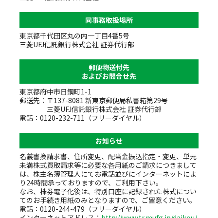
同事務取扱場所
東京都千代田区丸の内一丁目4番5号
三菱UFJ信託銀行株式会社 証券代行部
郵便物送付先
およびお問合せ先
東京都府中市日鋼町1-1
郵送先：〒137-8081 新東京郵便局私書箱第29号
三菱UFJ信託銀行株式会社 証券代行部
電話：0120-232-711（フリーダイヤル）
お知らせ
名義書換請求書、住所変更、配当金振込指定・変更、単元
未満株式買取請求等に必要な各用紙のご請求につきまして
は、株主名簿管理人にてお電話並びにインターネットによ
り24時間承っておりますので、ご利用下さい。
なお、株券電子化後は、特別口座に記録された株式につい
てのお手続き用紙のみとなりますので、ご留意ください。
電話：0120-244-479（フリーダイヤル）
インターネットアドレス：
http://www.tr.mufg.jp/daikou/