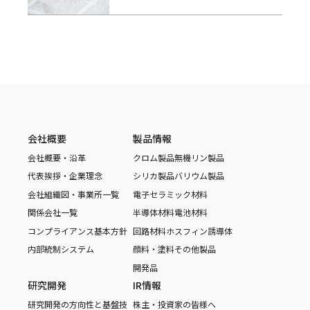
会社概要
製品情報
会社概要・沿革
クロム製品
無機リン製品
代表挨拶・企業理念
シリカ製品
バリウム製品
会社組織図・事業所一覧
電子セラミック材料
関係会社一覧
半導体材料
電池材料
コンプライアンス基本方針
回路材料
ホスフィン誘導体
内部統制システム
顔料・塗料
その他製品
開発品
研究開発
IR情報
研究開発の方向性と基盤技
株主・投資家の皆様へ