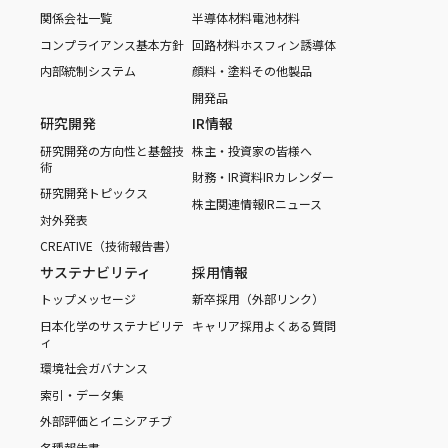
関係会社一覧
半導体材料
電池材料
コンプライアンス基本方針
回路材料
ホスフィン誘導体
内部統制システム
顔料・塗料
その他製品
開発品
研究開発
IR情報
研究開発の方向性と基盤技
株主・投資家の皆様へ
術
財務・IR資料
IRカレンダー
研究開発トピックス
株主関連情報
IRニュース
対外発表
CREATIVE（技術報告書）
サステナビリティ
採用情報
トップメッセージ
新卒採用（外部リンク）
日本化学のサステナビリテ
キャリア採用
よくある質問
ィ
環境
社会
ガバナンス
索引・データ集
外部評価とイニシアチブ
各種報告書