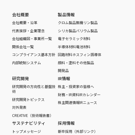
会社概要
製品情報
会社概要・沿革
クロム製品
無機リン製品
代表挨拶・企業理念
シリカ製品
バリウム製品
会社組織図・事業所一覧
電子セラミック材料
関係会社一覧
半導体材料
電池材料
コンプライアンス基本方針
回路材料
ホスフィン誘導体
内部統制システム
顔料・塗料
その他製品
開発品
研究開発
IR情報
研究開発の方向性と基盤技
株主・投資家の皆様へ
術
財務・IR資料
IRカレンダー
研究開発トピックス
株主関連情報
IRニュース
対外発表
CREATIVE（技術報告書）
サステナビリティ
採用情報
トップメッセージ
新卒採用（外部リンク）