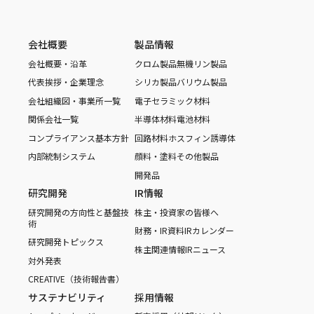
会社概要
製品情報
会社概要・沿革
クロム製品
無機リン製品
代表挨拶・企業理念
シリカ製品
バリウム製品
会社組織図・事業所一覧
電子セラミック材料
関係会社一覧
半導体材料
電池材料
コンプライアンス基本方針
回路材料
ホスフィン誘導体
内部統制システム
顔料・塗料
その他製品
開発品
研究開発
IR情報
研究開発の方向性と基盤技
株主・投資家の皆様へ
術
財務・IR資料
IRカレンダー
研究開発トピックス
株主関連情報
IRニュース
対外発表
CREATIVE（技術報告書）
サステナビリティ
採用情報