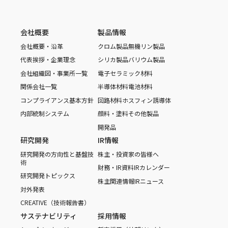
会社概要
製品情報
会社概要・沿革
クロム製品
無機リン製品
代表挨拶・企業理念
シリカ製品
バリウム製品
会社組織図・事業所一覧
電子セラミック材料
関係会社一覧
半導体材料
電池材料
コンプライアンス基本方針
回路材料
ホスフィン誘導体
内部統制システム
顔料・塗料
その他製品
開発品
研究開発
IR情報
研究開発の方向性と基盤技
株主・投資家の皆様へ
術
財務・IR資料
IRカレンダー
研究開発トピックス
株主関連情報
IRニュース
対外発表
CREATIVE（技術報告書）
サステナビリティ
採用情報