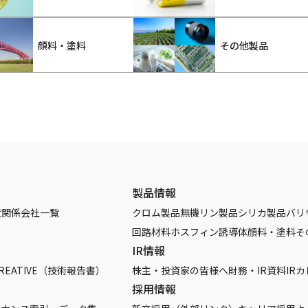
顔料・塗料
その他製品
製品情報
覧
関係会社一覧
クロム製品
無機リン製品
シリカ製品
バリ
回路材料
ホスフィン誘導体
顔料・塗料
そ
IR情報
REATIVE（技術報告書）
株主・投資家の皆様へ
財務・IR資料
IR
採用情報