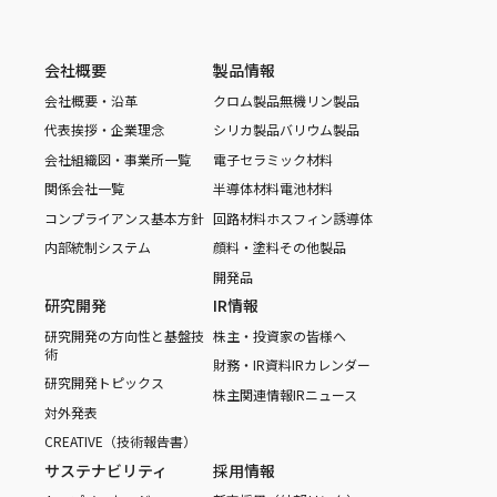
会社概要
製品情報
会社概要・沿革
クロム製品
無機リン製品
代表挨拶・企業理念
シリカ製品
バリウム製品
会社組織図・事業所一覧
電子セラミック材料
関係会社一覧
半導体材料
電池材料
コンプライアンス基本方針
回路材料
ホスフィン誘導体
内部統制システム
顔料・塗料
その他製品
開発品
研究開発
IR情報
研究開発の方向性と基盤技
株主・投資家の皆様へ
術
財務・IR資料
IRカレンダー
研究開発トピックス
株主関連情報
IRニュース
対外発表
CREATIVE（技術報告書）
サステナビリティ
採用情報