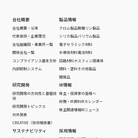
会社概要
製品情報
会社概要・沿革
クロム製品
無機リン製品
代表挨拶・企業理念
シリカ製品
バリウム製品
会社組織図・事業所一覧
電子セラミック材料
関係会社一覧
半導体材料
電池材料
コンプライアンス基本方針
回路材料
ホスフィン誘導体
内部統制システム
顔料・塗料
その他製品
開発品
研究開発
IR情報
研究開発の方向性と基盤技
株主・投資家の皆様へ
術
財務・IR資料
IRカレンダー
研究開発トピックス
株主関連情報
IRニュース
対外発表
CREATIVE（技術報告書）
サステナビリティ
採用情報