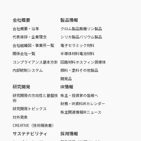
会社概要
製品情報
会社概要・沿革
クロム製品
無機リン製品
代表挨拶・企業理念
シリカ製品
バリウム製品
会社組織図・事業所一覧
電子セラミック材料
関係会社一覧
半導体材料
電池材料
コンプライアンス基本方針
回路材料
ホスフィン誘導体
内部統制システム
顔料・塗料
その他製品
開発品
研究開発
IR情報
研究開発の方向性と基盤技
株主・投資家の皆様へ
術
財務・IR資料
IRカレンダー
研究開発トピックス
株主関連情報
IRニュース
対外発表
CREATIVE（技術報告書）
サステナビリティ
採用情報