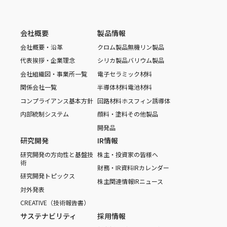
会社概要
製品情報
会社概要・沿革
クロム製品
無機リン製品
代表挨拶・企業理念
シリカ製品
バリウム製品
会社組織図・事業所一覧
電子セラミック材料
関係会社一覧
半導体材料
電池材料
コンプライアンス基本方針
回路材料
ホスフィン誘導体
内部統制システム
顔料・塗料
その他製品
開発品
研究開発
IR情報
研究開発の方向性と基盤技
株主・投資家の皆様へ
術
財務・IR資料
IRカレンダー
研究開発トピックス
株主関連情報
IRニュース
対外発表
CREATIVE（技術報告書）
サステナビリティ
採用情報