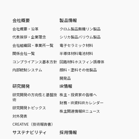
会社概要
製品情報
会社概要・沿革
クロム製品
無機リン製品
代表挨拶・企業理念
シリカ製品
バリウム製品
会社組織図・事業所一覧
電子セラミック材料
関係会社一覧
半導体材料
電池材料
コンプライアンス基本方針
回路材料
ホスフィン誘導体
内部統制システム
顔料・塗料
その他製品
開発品
研究開発
IR情報
研究開発の方向性と基盤技
株主・投資家の皆様へ
術
財務・IR資料
IRカレンダー
研究開発トピックス
株主関連情報
IRニュース
対外発表
CREATIVE（技術報告書）
サステナビリティ
採用情報