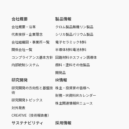
会社概要
製品情報
会社概要・沿革
クロム製品
無機リン製品
代表挨拶・企業理念
シリカ製品
バリウム製品
会社組織図・事業所一覧
電子セラミック材料
関係会社一覧
半導体材料
電池材料
コンプライアンス基本方針
回路材料
ホスフィン誘導体
内部統制システム
顔料・塗料
その他製品
開発品
研究開発
IR情報
研究開発の方向性と基盤技
株主・投資家の皆様へ
術
財務・IR資料
IRカレンダー
研究開発トピックス
株主関連情報
IRニュース
対外発表
CREATIVE（技術報告書）
サステナビリティ
採用情報