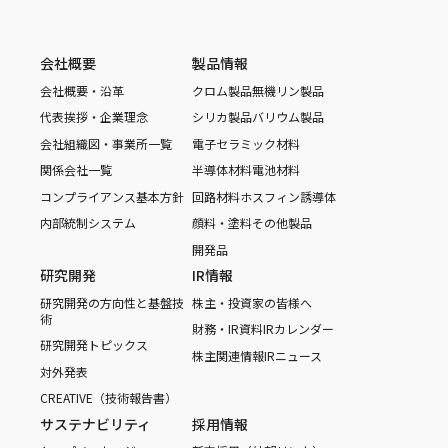
会社概要
製品情報
会社概要・沿革
クロム製品
無機リン製品
代表挨拶・企業理念
シリカ製品
バリウム製品
会社組織図・事業所一覧
電子セラミック材料
関係会社一覧
半導体材料
電池材料
コンプライアンス基本方針
回路材料
ホスフィン誘導体
内部統制システム
顔料・塗料
その他製品
開発品
研究開発
IR情報
研究開発の方向性と基盤技
株主・投資家の皆様へ
術
財務・IR資料
IRカレンダー
研究開発トピックス
株主関連情報
IRニュース
対外発表
CREATIVE（技術報告書）
サステナビリティ
採用情報