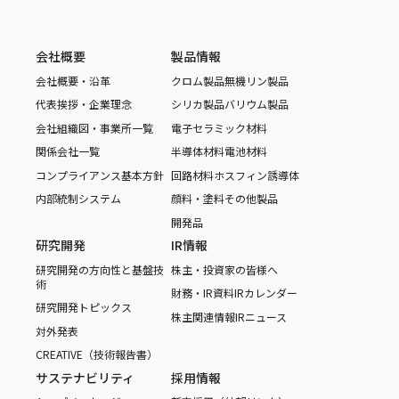
会社概要
製品情報
会社概要・沿革
クロム製品
無機リン製品
代表挨拶・企業理念
シリカ製品
バリウム製品
会社組織図・事業所一覧
電子セラミック材料
関係会社一覧
半導体材料
電池材料
コンプライアンス基本方針
回路材料
ホスフィン誘導体
内部統制システム
顔料・塗料
その他製品
開発品
研究開発
IR情報
研究開発の方向性と基盤技
株主・投資家の皆様へ
術
財務・IR資料
IRカレンダー
研究開発トピックス
株主関連情報
IRニュース
対外発表
CREATIVE（技術報告書）
サステナビリティ
採用情報