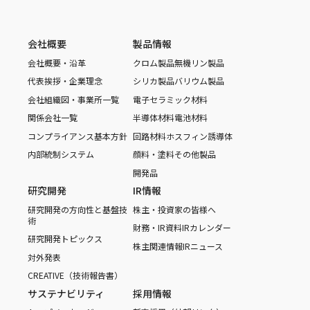
会社概要
製品情報
会社概要・沿革
クロム製品
無機リン製品
代表挨拶・企業理念
シリカ製品
バリウム製品
会社組織図・事業所一覧
電子セラミック材料
関係会社一覧
半導体材料
電池材料
コンプライアンス基本方針
回路材料
ホスフィン誘導体
内部統制システム
顔料・塗料
その他製品
開発品
研究開発
IR情報
研究開発の方向性と基盤技
株主・投資家の皆様へ
術
財務・IR資料
IRカレンダー
研究開発トピックス
株主関連情報
IRニュース
対外発表
CREATIVE（技術報告書）
サステナビリティ
採用情報