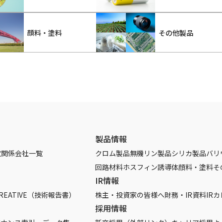
顔料・塗料
その他製品
製品情報
覧
関係会社一覧
クロム製品
無機リン製品
シリカ製品
バリ
回路材料
ホスフィン誘導体
顔料・塗料
そ
IR情報
REATIVE（技術報告書）
株主・投資家の皆様へ
財務・IR資料
IR
採用情報