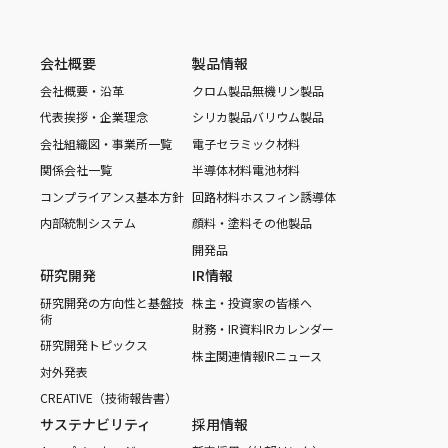
会社概要
製品情報
会社概要・沿革
クロム製品
無機リン製品
代表挨拶・企業理念
シリカ製品
バリウム製品
会社組織図・事業所一覧
電子セラミック材料
関係会社一覧
半導体材料
電池材料
コンプライアンス基本方針
回路材料
ホスフィン誘導体
内部統制システム
顔料・塗料
その他製品
開発品
研究開発
IR情報
研究開発の方向性と基盤技
株主・投資家の皆様へ
術
財務・IR資料
IRカレンダー
研究開発トピックス
株主関連情報
IRニュース
対外発表
CREATIVE（技術報告書）
サステナビリティ
採用情報