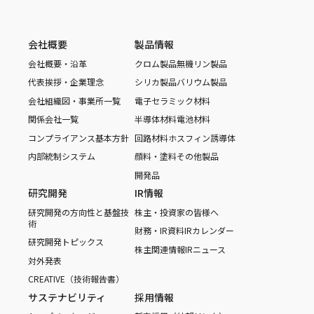
会社概要
製品情報
会社概要・沿革
クロム製品
無機リン製品
代表挨拶・企業理念
シリカ製品
バリウム製品
会社組織図・事業所一覧
電子セラミック材料
関係会社一覧
半導体材料
電池材料
コンプライアンス基本方針
回路材料
ホスフィン誘導体
内部統制システム
顔料・塗料
その他製品
開発品
研究開発
IR情報
研究開発の方向性と基盤技
株主・投資家の皆様へ
術
財務・IR資料
IRカレンダー
研究開発トピックス
株主関連情報
IRニュース
対外発表
CREATIVE（技術報告書）
サステナビリティ
採用情報