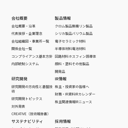
会社概要
製品情報
会社概要・沿革
クロム製品
無機リン製品
代表挨拶・企業理念
シリカ製品
バリウム製品
会社組織図・事業所一覧
電子セラミック材料
関係会社一覧
半導体材料
電池材料
コンプライアンス基本方針
回路材料
ホスフィン誘導体
内部統制システム
顔料・塗料
その他製品
開発品
研究開発
IR情報
研究開発の方向性と基盤技
株主・投資家の皆様へ
術
財務・IR資料
IRカレンダー
研究開発トピックス
株主関連情報
IRニュース
対外発表
CREATIVE（技術報告書）
サステナビリティ
採用情報