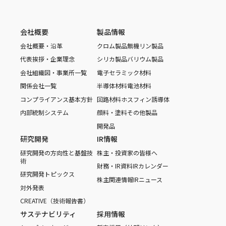
会社概要
製品情報
会社概要・沿革
クロム製品
無機リン製品
代表挨拶・企業理念
シリカ製品
バリウム製品
会社組織図・事業所一覧
電子セラミック材料
関係会社一覧
半導体材料
電池材料
コンプライアンス基本方針
回路材料
ホスフィン誘導体
内部統制システム
顔料・塗料
その他製品
開発品
研究開発
IR情報
研究開発の方向性と基盤技
株主・投資家の皆様へ
術
財務・IR資料
IRカレンダー
研究開発トピックス
株主関連情報
IRニュース
対外発表
CREATIVE（技術報告書）
サステナビリティ
採用情報