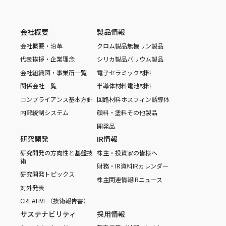
会社概要
製品情報
会社概要・沿革
クロム製品
無機リン製品
代表挨拶・企業理念
シリカ製品
バリウム製品
会社組織図・事業所一覧
電子セラミック材料
関係会社一覧
半導体材料
電池材料
コンプライアンス基本方針
回路材料
ホスフィン誘導体
内部統制システム
顔料・塗料
その他製品
開発品
研究開発
IR情報
研究開発の方向性と基盤技
株主・投資家の皆様へ
術
財務・IR資料
IRカレンダー
研究開発トピックス
株主関連情報
IRニュース
対外発表
CREATIVE（技術報告書）
サステナビリティ
採用情報