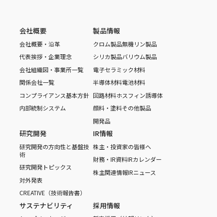
会社概要
製品情報
会社概要・沿革
クロム製品
無機リン製品
代表挨拶・企業理念
シリカ製品
バリウム製品
会社組織図・事業所一覧
電子セラミック材料
関係会社一覧
半導体材料
電池材料
コンプライアンス基本方針
回路材料
ホスフィン誘導体
内部統制システム
顔料・塗料
その他製品
開発品
研究開発
IR情報
研究開発の方向性と基盤技
株主・投資家の皆様へ
術
財務・IR資料
IRカレンダー
研究開発トピックス
株主関連情報
IRニュース
対外発表
CREATIVE（技術報告書）
サステナビリティ
採用情報