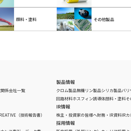
顔料・塗料
その他製品
製品情報
覧
関係会社一覧
クロム製品
無機リン製品
シリカ製品
バリ
回路材料
ホスフィン誘導体
顔料・塗料
そ
IR情報
REATIVE（技術報告書）
株主・投資家の皆様へ
財務・IR資料
IR
採用情報