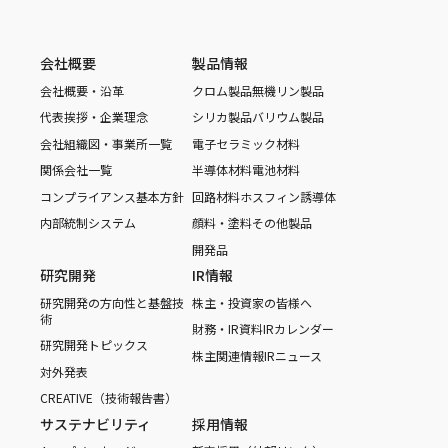
会社概要
製品情報
会社概要・沿革
クロム製品
無機リン製品
代表挨拶・企業理念
シリカ製品
バリウム製品
会社組織図・事業所一覧
電子セラミック材料
関係会社一覧
半導体材料
電池材料
コンプライアンス基本方針
回路材料
ホスフィン誘導体
内部統制システム
顔料・塗料
その他製品
開発品
研究開発
IR情報
研究開発の方向性と基盤技
株主・投資家の皆様へ
術
財務・IR資料
IRカレンダー
研究開発トピックス
株主関連情報
IRニュース
対外発表
CREATIVE（技術報告書）
サステナビリティ
採用情報