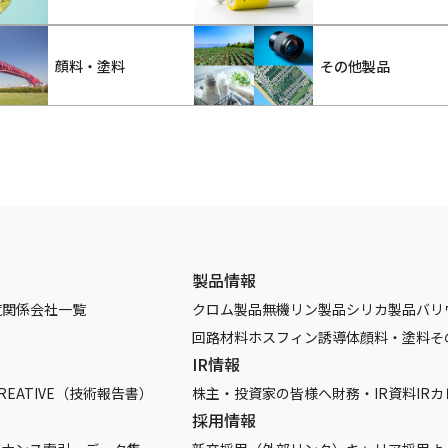
顔料・塗料
その他製品
製品情報
覧
関係会社一覧
クロム製品
無機リン製品
シリカ製品
バリ
回路材料
ホスフィン誘導体
顔料・塗料
そ
IR情報
REATIVE（技術報告書）
株主・投資家の皆様へ
財務・IR資料
IR
採用情報