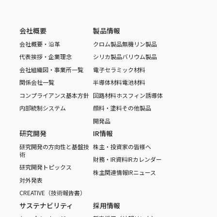
会社概要
製品情報
会社概要・沿革
クロム製品
無機リン製品
代表挨拶・企業理念
シリカ製品
バリウム製品
会社組織図・事業所一覧
電子セラミック材料
関係会社一覧
半導体材料
電池材料
コンプライアンス基本方針
回路材料
ホスフィン誘導体
内部統制システム
顔料・塗料
その他製品
開発品
研究開発
IR情報
研究開発の方向性と基盤技
株主・投資家の皆様へ
術
財務・IR資料
IRカレンダー
研究開発トピックス
株主関連情報
IRニュース
対外発表
CREATIVE（技術報告書）
サステナビリティ
採用情報