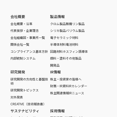
会社概要
製品情報
会社概要・沿革
クロム製品
無機リン製品
代表挨拶・企業理念
シリカ製品
バリウム製品
会社組織図・事業所一覧
電子セラミック材料
関係会社一覧
半導体材料
電池材料
コンプライアンス基本方針
回路材料
ホスフィン誘導体
内部統制システム
顔料・塗料
その他製品
開発品
研究開発
IR情報
研究開発の方向性と基盤技
株主・投資家の皆様へ
術
財務・IR資料
IRカレンダー
研究開発トピックス
株主関連情報
IRニュース
対外発表
CREATIVE（技術報告書）
サステナビリティ
採用情報