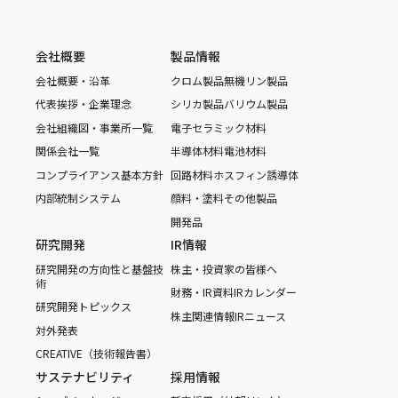
会社概要
製品情報
会社概要・沿革
クロム製品
無機リン製品
代表挨拶・企業理念
シリカ製品
バリウム製品
会社組織図・事業所一覧
電子セラミック材料
関係会社一覧
半導体材料
電池材料
コンプライアンス基本方針
回路材料
ホスフィン誘導体
内部統制システム
顔料・塗料
その他製品
開発品
研究開発
IR情報
研究開発の方向性と基盤技
株主・投資家の皆様へ
術
財務・IR資料
IRカレンダー
研究開発トピックス
株主関連情報
IRニュース
対外発表
CREATIVE（技術報告書）
サステナビリティ
採用情報