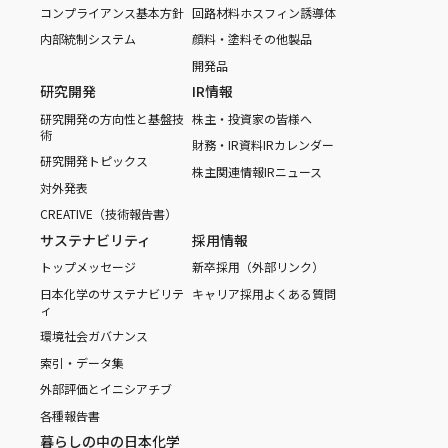
コンプライアンス基本方針
回路材料
ホスフィン誘導体
内部統制システム
顔料・塗料
その他製品
開発品
研究開発
IR情報
研究開発の方向性と基盤技
株主・投資家の皆様へ
術
財務・IR資料
IRカレンダー
研究開発トピックス
株主関連情報
IRニュース
対外発表
CREATIVE（技術報告書）
サステナビリティ
採用情報
トップメッセージ
新卒採用（外部リンク）
日本化学のサステナビリテ
キャリア採用
よくある質問
ィ
環境
社会
ガバナンス
索引・データ集
外部評価とイニシアチブ
各種報告書
暮らしの中の日本化学