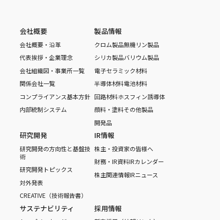
会社概要
製品情報
会社概要・沿革
クロム製品
無機リン製品
代表挨拶・企業理念
シリカ製品
バリウム製品
会社組織図・事業所一覧
電子セラミック材料
関係会社一覧
半導体材料
電池材料
コンプライアンス基本方針
回路材料
ホスフィン誘導体
内部統制システム
顔料・塗料
その他製品
開発品
研究開発
IR情報
研究開発の方向性と基盤技
株主・投資家の皆様へ
術
財務・IR資料
IRカレンダー
研究開発トピックス
株主関連情報
IRニュース
対外発表
CREATIVE（技術報告書）
サステナビリティ
採用情報