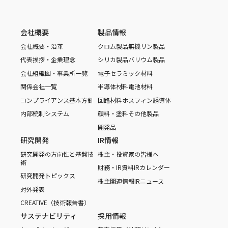
会社概要
製品情報
会社概要・沿革
クロム製品
無機リン製品
代表挨拶・企業理念
シリカ製品
バリウム製品
会社組織図・事業所一覧
電子セラミック材料
関係会社一覧
半導体材料
電池材料
コンプライアンス基本方針
回路材料
ホスフィン誘導体
内部統制システム
顔料・塗料
その他製品
開発品
研究開発
IR情報
研究開発の方向性と基盤技
株主・投資家の皆様へ
術
財務・IR資料
IRカレンダー
研究開発トピックス
株主関連情報
IRニュース
対外発表
CREATIVE（技術報告書）
サステナビリティ
採用情報