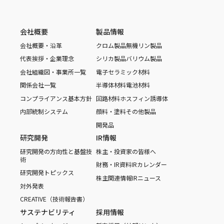
会社概要
製品情報
会社概要・沿革
クロム製品
無機リン製品
代表挨拶・企業理念
シリカ製品
バリウム製品
会社組織図・事業所一覧
電子セラミック材料
関係会社一覧
半導体材料
電池材料
コンプライアンス基本方針
回路材料
ホスフィン誘導体
内部統制システム
顔料・塗料
その他製品
開発品
研究開発
IR情報
研究開発の方向性と基盤技
株主・投資家の皆様へ
術
財務・IR資料
IRカレンダー
研究開発トピックス
株主関連情報
IRニュース
対外発表
CREATIVE（技術報告書）
サステナビリティ
採用情報