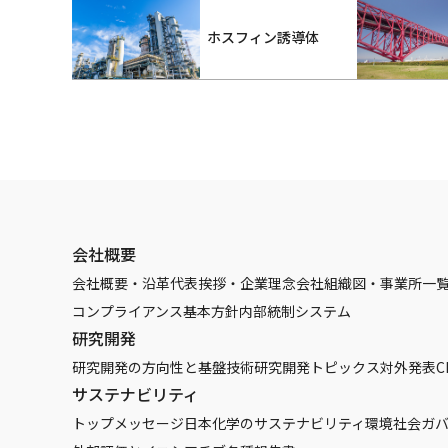
ホスフィン誘導体
会社概要
会社概要・沿革
代表挨拶・企業理念
会社組織図・事業所一
コンプライアンス基本方針
内部統制システム
研究開発
研究開発の方向性と基盤技術
研究開発トピックス
対外発表
C
サステナビリティ
トップメッセージ
日本化学のサステナビリティ
環境
社会
ガ