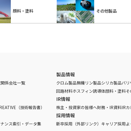
顔料・塗料
その他製品
製品情報
覧
関係会社一覧
クロム製品
無機リン製品
シリカ製品
バリ
回路材料
ホスフィン誘導体
顔料・塗料
そ
IR情報
REATIVE（技術報告書）
株主・投資家の皆様へ
財務・IR資料
IR
採用情報
バナンス
索引・データ集
新卒採用（外部リンク）
キャリア採用
よ