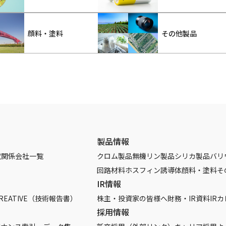
顔料・塗料
その他製品
製品情報
覧
関係会社一覧
クロム製品
無機リン製品
シリカ製品
バリ
回路材料
ホスフィン誘導体
顔料・塗料
そ
IR情報
REATIVE（技術報告書）
株主・投資家の皆様へ
財務・IR資料
IR
採用情報