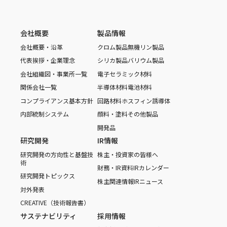
会社概要
製品情報
会社概要・沿革
クロム製品
無機リン製品
代表挨拶・企業理念
シリカ製品
バリウム製品
会社組織図・事業所一覧
電子セラミック材料
関係会社一覧
半導体材料
電池材料
コンプライアンス基本方針
回路材料
ホスフィン誘導体
内部統制システム
顔料・塗料
その他製品
開発品
研究開発
IR情報
研究開発の方向性と基盤技
株主・投資家の皆様へ
術
財務・IR資料
IRカレンダー
研究開発トピックス
株主関連情報
IRニュース
対外発表
CREATIVE（技術報告書）
サステナビリティ
採用情報