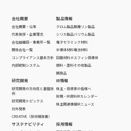
会社概要
製品情報
会社概要・沿革
クロム製品
無機リン製品
代表挨拶・企業理念
シリカ製品
バリウム製品
会社組織図・事業所一覧
電子セラミック材料
関係会社一覧
半導体材料
電池材料
コンプライアンス基本方針
回路材料
ホスフィン誘導体
内部統制システム
顔料・塗料
その他製品
開発品
研究開発
IR情報
研究開発の方向性と基盤技
株主・投資家の皆様へ
術
財務・IR資料
IRカレンダー
研究開発トピックス
株主関連情報
IRニュース
対外発表
CREATIVE（技術報告書）
サステナビリティ
採用情報