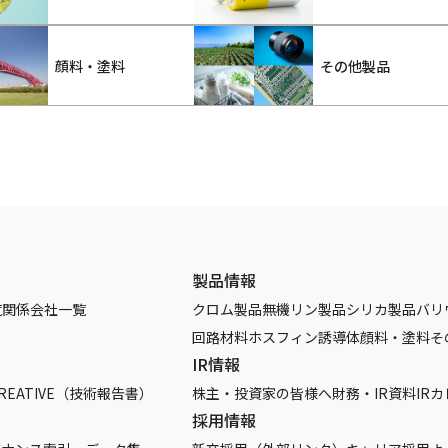
顔料・塗料
その他製品
製品情報
覧
関係会社一覧
クロム製品
無機リン製品
シリカ製品
バリ
回路材料
ホスフィン誘導体
顔料・塗料
そ
IR情報
REATIVE（技術報告書）
株主・投資家の皆様へ
財務・IR資料
IR
採用情報